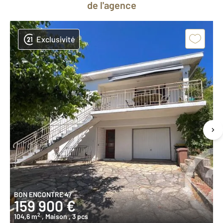
de l'agence
Exclusivité
BON ENCONTRE 47
159 900 €
2
104,6 m
, Maison
, 3 pcs