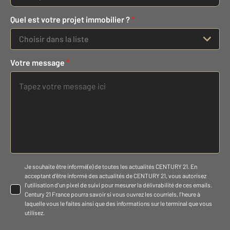
Quel est votre projet immobilier ?
*
Choisir dans la liste
Votre message
*
Je souhaite être informé(e) de toutes les actualités CENTURY 21. En
acceptant d'être informé des actualités de CENTURY 21, vous autorisez
l'utilisation d'un pixel de suivi pour mesurer la délivrabilité de ces emails.
Century 21 France pourra savoir si vous ouvrez les courriels, l'heure à
laquelle vous le faites ainsi que des informations sur le terminal que vous
utilisez.