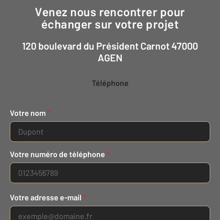
Venez nous rencontrer pour
échanger sur votre projet
120 boulevard du Président Carnot 47000
AGEN
Téléphone
Votre nom
*
Votre numéro de téléphone
*
Votre adresse e-mail
*