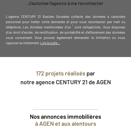
J'autorise l'agence à me recontacter
L'agence
CENTURY 21 Bastien Gonzalez
collecte des données à caractère
personnel
pour traiter votre demande et pour vous recontacter par mail ou
*
téléphone
.
Les données mentionnées d'un
sont obligatoires. Vous disposez
d'un droit d'accès, de rectification, de portabilité et d'effacement des données
vous concernant. Vous pouvez également demander la limitation ou vous
opposer au traitement.
Lire la suite...
172 projets réalisés
par
notre agence CENTURY 21 de AGEN
Nos annonces immobilières
à AGEN et aux alentours