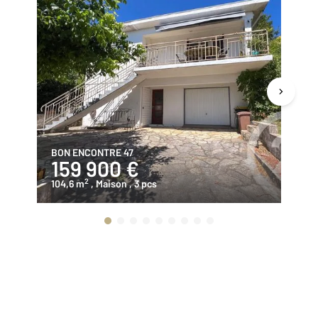
BON ENCONTRE 47
BO
159 900 €
1
2
104,6 m
, Maison
, 3 pcs
87