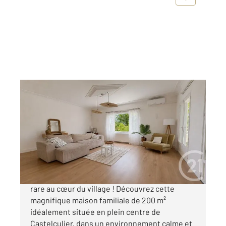
CASTELCULIER 47
2
200 m
, 6 pièces
Ref : 2191
Maison à vendre
232 000 €
COUP DE CŒUR ASSURÉ Une maison familiale
rare au cœur du village ! Découvrez cette
magnifique maison familiale de 200 m²
idéalement située en plein centre de
Castelculier, dans un environnement calme et