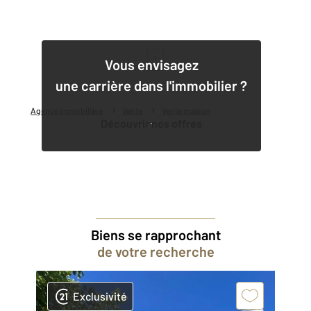
1
Vous envisagez
une carrière dans l'immobilier ?
Agence immobilière
Vente
Vente maison
Découvrir nos offres
Biens se rapprochant
de votre recherche
Exclusivité