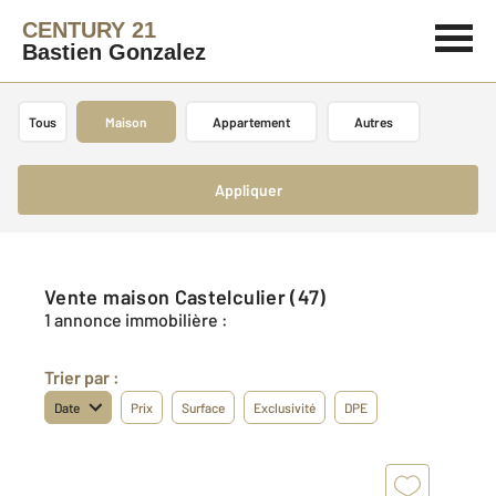
CENTURY 21
Bastien Gonzalez
Tous
Maison
Appartement
Autres
Appliquer
Vente maison Castelculier (47)
1 annonce immobilière :
Trier par :
Date
Prix
Surface
Exclusivité
DPE